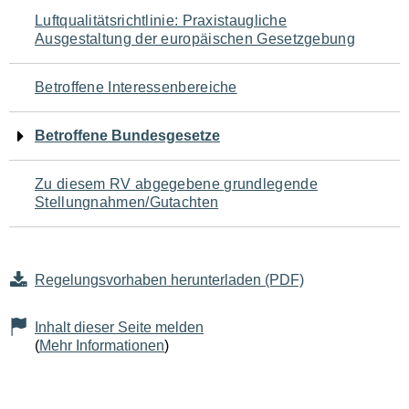
Navigation
Luftqualitätsrichtlinie: Praxistaugliche
Ausgestaltung der europäischen Gesetzgebung
für
den
Betroffene Interessenbereiche
Seiteninhalt
Betroffene Bundesgesetze
Zu diesem RV abgegebene grundlegende
Stellungnahmen/Gutachten
Regelungsvorhaben herunterladen (PDF)
Inhalt dieser Seite melden
(
Mehr Informationen
)