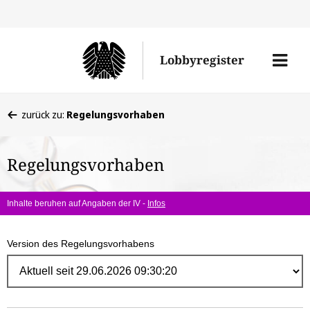
Direk
zum
Men
Lobbyregister
Inhal
öffne
Sie
zurück zu:
Regelungsvorhaben
befinden
sich
Regelungsvorhaben
hier:
Inhalte beruhen auf Angaben der IV -
Infos
Version des Regelungsvorhabens