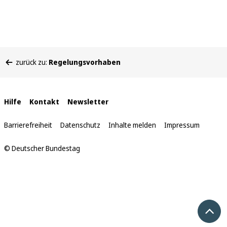
Sie
zurück zu:
Regelungsvorhaben
befinden
sich
hier:
Interne
Hilfe
Kontakt
Newsletter
Links
Barrierefreiheit
Datenschutz
Inhalte melden
Impressum
© Deutscher Bundestag
Nach