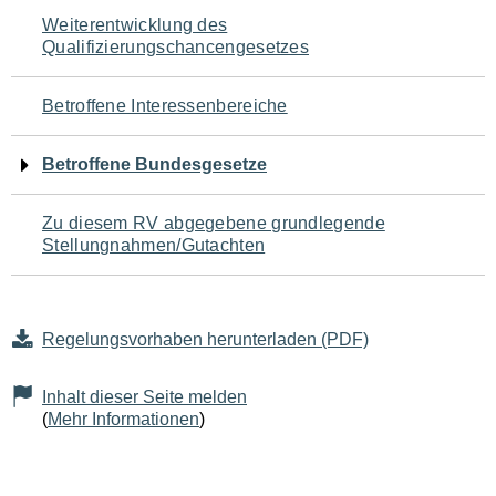
Navigation
Weiterentwicklung des
Qualifizierungschancengesetzes
für
den
Betroffene Interessenbereiche
Seiteninhalt
Betroffene Bundesgesetze
Zu diesem RV abgegebene grundlegende
Stellungnahmen/Gutachten
Regelungsvorhaben herunterladen (PDF)
Inhalt dieser Seite melden
(
Mehr Informationen
)