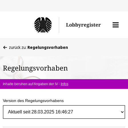
Direk
zum
Men
Lobbyregister
Inhal
öffne
Sie
zurück zu:
Regelungsvorhaben
befinden
sich
Regelungsvorhaben
hier:
Inhalte beruhen auf Angaben der IV -
Infos
Version des Regelungsvorhabens