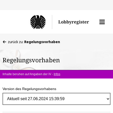
Direk
zum
Men
Lobbyregister
Inhal
öffne
Sie
zurück zu:
Regelungsvorhaben
befinden
sich
Regelungsvorhaben
hier:
Inhalte beruhen auf Angaben der IV -
Infos
Version des Regelungsvorhabens