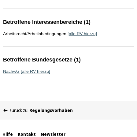
Betroffene Interessenbereiche (1)
Arbeitsrecht/Arbeitsbedingungen
[alle RV hierzu]
Betroffene Bundesgesetze (1)
NachwG
[alle RV hierzu]
Sie
zurück zu:
Regelungsvorhaben
befinden
sich
hier:
Interne
Hilfe
Kontakt
Newsletter