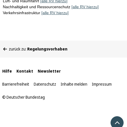
Luft- und Raumfahrt
[alle RV hierzu]
Nachhaltigkeit und Ressourcenschutz
[alle RV hierzu]
Verkehrsinfrastruktur
[alle RV hierzu]
Sie
zurück zu:
Regelungsvorhaben
befinden
sich
hier:
Interne
Hilfe
Kontakt
Newsletter
Links
Barrierefreiheit
Datenschutz
Inhalte melden
Impressum
© Deutscher Bundestag
Nach