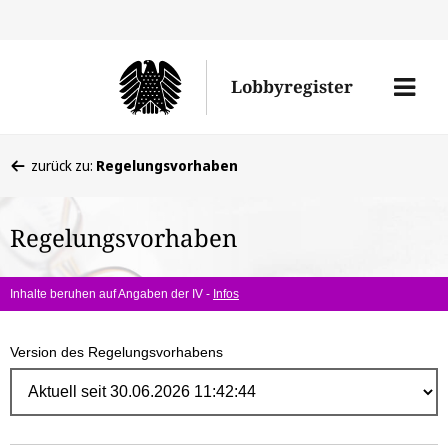
Direk
zum
Men
Lobbyregister
Inhal
öffne
Sie
zurück zu:
Regelungsvorhaben
befinden
sich
Regelungsvorhaben
hier:
Inhalte beruhen auf Angaben der IV -
Infos
Version des Regelungsvorhabens