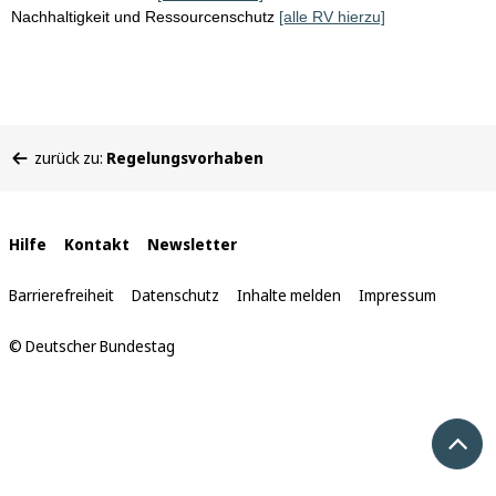
Nachhaltigkeit und Ressourcenschutz
[alle RV hierzu]
Sie
zurück zu:
Regelungsvorhaben
befinden
sich
hier:
Interne
Hilfe
Kontakt
Newsletter
Links
Barrierefreiheit
Datenschutz
Inhalte melden
Impressum
© Deutscher Bundestag
Nach