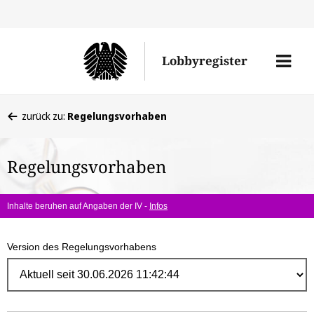
Direk
zum
Men
Lobbyregister
Inhal
öffne
Sie
zurück zu:
Regelungsvorhaben
befinden
sich
Regelungsvorhaben
hier:
Inhalte beruhen auf Angaben der IV -
Infos
Version des Regelungsvorhabens