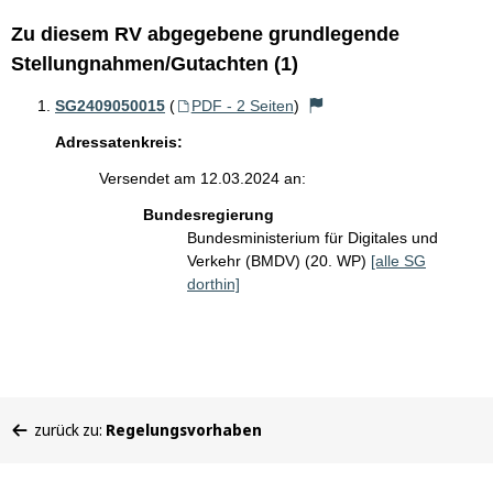
Zu diesem RV abgegebene grundlegende
Stellungnahmen/Gutachten (1)
SG2409050015
(
PDF - 2 Seiten
)
Adressatenkreis:
Versendet am 12.03.2024 an:
Bundesregierung
Bundesministerium für Digitales und
Verkehr (BMDV) (20. WP)
[alle SG
dorthin]
Sie
zurück zu:
Regelungsvorhaben
befinden
sich