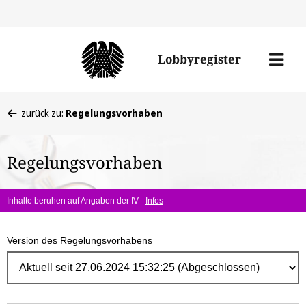
Direk
zum
Men
Lobbyregister
Inhal
öffne
Sie
zurück zu:
Regelungsvorhaben
befinden
sich
Regelungsvorhaben
hier:
Inhalte beruhen auf Angaben der IV -
Infos
Version des Regelungsvorhabens