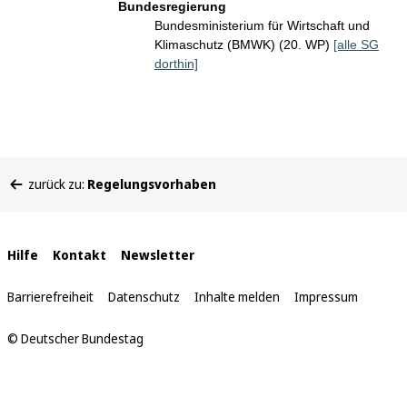
Bundesregierung
Bundesministerium für Wirtschaft und
Klimaschutz (BMWK) (20. WP)
[alle SG
dorthin]
Sie
zurück zu:
Regelungsvorhaben
befinden
sich
hier:
Interne
Hilfe
Kontakt
Newsletter
Links
Barrierefreiheit
Datenschutz
Inhalte melden
Impressum
© Deutscher Bundestag