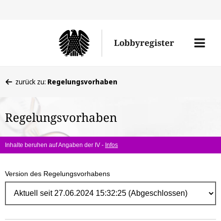
Direk
zum
Men
Lobbyregister
Inhal
öffne
Sie
zurück zu:
Regelungsvorhaben
befinden
sich
Regelungsvorhaben
hier:
Inhalte beruhen auf Angaben der IV -
Infos
Version des Regelungsvorhabens