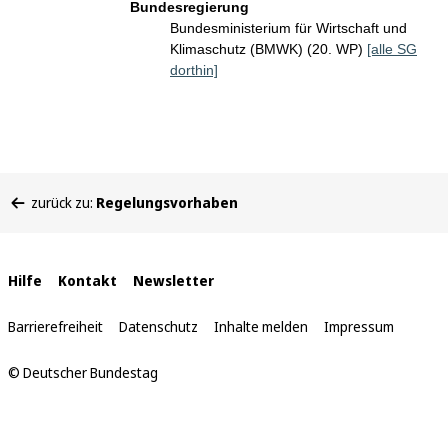
Bundesregierung
Bundesministerium für Wirtschaft und
Klimaschutz (BMWK) (20. WP)
[alle SG
dorthin]
Sie
zurück zu:
Regelungsvorhaben
befinden
sich
hier:
Interne
Hilfe
Kontakt
Newsletter
Links
Barrierefreiheit
Datenschutz
Inhalte melden
Impressum
© Deutscher Bundestag