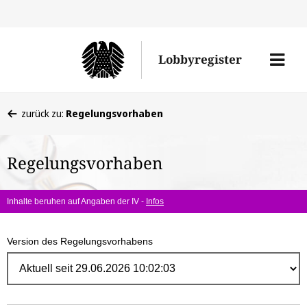
Direk
zum
Men
Lobbyregister
Inhal
öffne
Sie
zurück zu:
Regelungsvorhaben
befinden
sich
Regelungsvorhaben
hier:
Inhalte beruhen auf Angaben der IV -
Infos
Version des Regelungsvorhabens