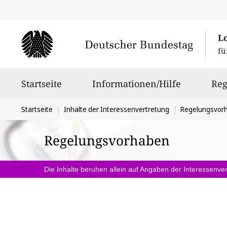
L
fü
Hauptnavigation
Startseite
Informationen/Hilfe
Reg
Sie
Startseite
Inhalte der Interessenvertretung
Regelungsvor
befinden
Regelungsvorhaben
sich
hier:
Die Inhalte beruhen allein auf Angaben der Interessenver