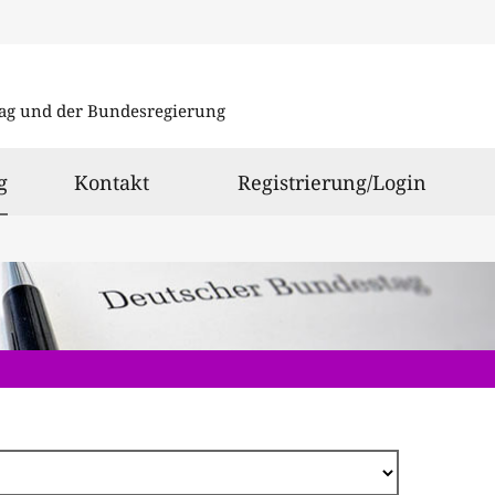
Direkt
zum
ag und der Bundesregierung
Inhalt
ausgewählt
g
Kontakt
Registrierung/Login