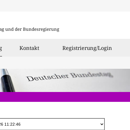
Direkt
zum
ag und der Bundesregierung
Inhalt
ausgewählt
g
Kontakt
Registrierung/Login