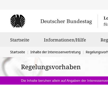
L
fü
Hauptnavigation
Startseite
Informationen/Hilfe
Reg
Sie
Startseite
Inhalte der Interessenvertretung
Regelungsvor
befinden
Regelungsvorhaben
sich
hier:
Die Inhalte beruhen allein auf Angaben der Interessenver