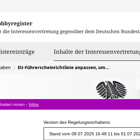
obbyregister
r die Interessenvertretung gegenüber dem
Deutschen Bundest
istereinträge
Inhalte der Interessenvertretun
haben
EU-Führerscheinrichtlinie anpassen, um den Hochlauf der klimaneutralen Mobilität im Fahrerlaubnisrecht zu fördern
treter/-innen -
Infos
.
Version des Regelungsvorhabens