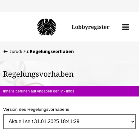
Direk
zum
Men
Lobbyregister
Inhal
öffne
Sie
zurück zu:
Regelungsvorhaben
befinden
sich
Regelungsvorhaben
hier:
Inhalte beruhen auf Angaben der IV -
Infos
Version des Regelungsvorhabens