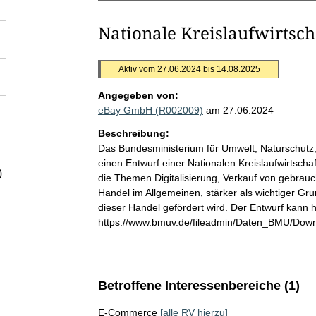
Nationale Kreislaufwirtsch
Aktiv vom 27.06.2024 bis 14.08.2025
Angegeben von:
eBay GmbH (R002009)
am 27.06.2024
Beschreibung:
Das Bundesministerium für Umwelt, Naturschutz,
einen Entwurf einer Nationalen Kreislaufwirtschaft
)
die Themen Digitalisierung, Verkauf von gebrau
Handel im Allgemeinen, stärker als wichtiger Gr
dieser Handel gefördert wird. Der Entwurf kann 
https://www.bmuv.de/fileadmin/Daten_BMU/Downl
Betroffene Interessenbereiche (1)
E-Commerce
[alle RV hierzu]