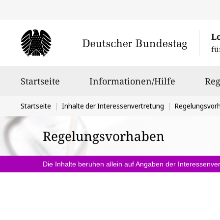
L
fü
Hauptnavigation
Startseite
Informationen/Hilfe
Reg
Sie
Startseite
Inhalte der Interessenvertretung
Regelungsvor
befinden
Regelungsvorhaben
sich
hier:
Die Inhalte beruhen allein auf Angaben der Interessenver