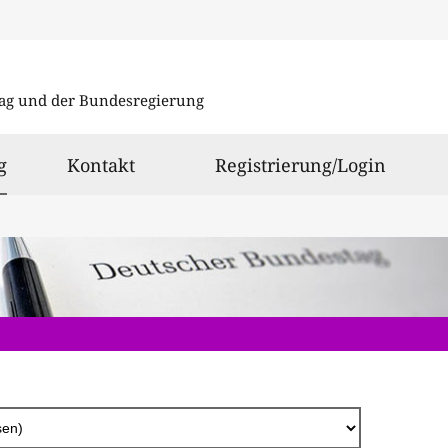
Direkt
zum
ag und der Bundesregierung
Inhalt
ausgewählt
g
Kontakt
Registrierung/Login