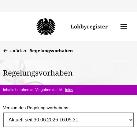
Direk
zum
Men
Lobbyregister
Inhal
öffne
Sie
zurück zu:
Regelungsvorhaben
befinden
sich
Regelungsvorhaben
hier:
Inhalte beruhen auf Angaben der IV -
Infos
Version des Regelungsvorhabens