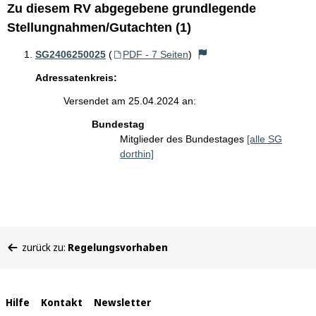
Zu diesem RV abgegebene grundlegende
Stellungnahmen/Gutachten (1)
SG2406250025
(
PDF - 7 Seiten
)
Adressatenkreis:
Versendet am 25.04.2024 an:
Bundestag
Mitglieder des Bundestages
[alle SG
dorthin]
Sie
zurück zu:
Regelungsvorhaben
befinden
sich
hier:
Interne
Hilfe
Kontakt
Newsletter