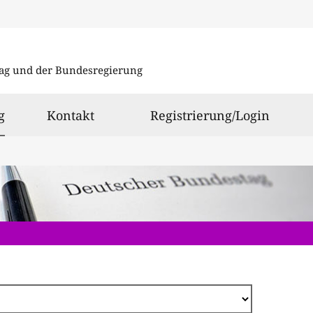
Direkt
zum
ag und der Bundesregierung
Inhalt
ausgewählt
g
Kontakt
Registrierung/Login