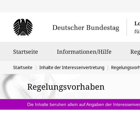
L
fü
Hauptnavigation
Startseite
Informationen/Hilfe
Reg
Sie
Startseite
Inhalte der Interessenvertretung
Regelungsvor
befinden
Regelungsvorhaben
sich
hier:
Die Inhalte beruhen allein auf Angaben der Interessenver