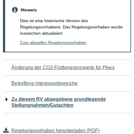
Hinweis
Dies ist eine historische Version des
Regelungsvorhabens. Das Regelungsvorhaben wurde
inzwischen aktualisiert.
Zum aktuellen Regelungsvorhaben
Navigation
Änderung der CO2-Flottengrenzwerte für Pkws
für
Betroffene Interessenbereiche
den
Zu diesem RV abgegebene grundlegende
Seiteninhalt
Stellungnahmen/Gutachten
Regelungsvorhaben herunterladen (PDF)