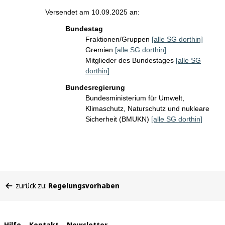
Versendet am 10.09.2025 an:
Bundestag
Fraktionen/Gruppen
[alle SG dorthin]
Gremien
[alle SG dorthin]
Mitglieder des Bundestages
[alle SG
dorthin]
Bundesregierung
Bundesministerium für Umwelt,
Klimaschutz, Naturschutz und nukleare
Sicherheit (BMUKN)
[alle SG dorthin]
Sie
zurück zu:
Regelungsvorhaben
befinden
sich
hier:
Hilfe
Kontakt
Newsletter