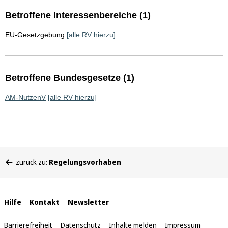
Betroffene Interessenbereiche (1)
EU-Gesetzgebung
[alle RV hierzu]
Betroffene Bundesgesetze (1)
AM-NutzenV
[alle RV hierzu]
Sie
zurück zu:
Regelungsvorhaben
befinden
sich
hier:
Interne
Hilfe
Kontakt
Newsletter
Links
Barrierefreiheit
Datenschutz
Inhalte melden
Impressum