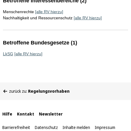
Betroffene Interessenbereiche (2)
Menschenrechte
[alle RV hierzu]
Nachhaltigkeit und Ressourcenschutz
[alle RV hierzu]
Betroffene Bundesgesetze (1)
LkSG
[alle RV hierzu]
Sie
zurück zu:
Regelungsvorhaben
befinden
sich
hier:
Interne
Hilfe
Kontakt
Newsletter
Links
Barrierefreiheit
Datenschutz
Inhalte melden
Impressum