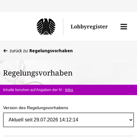
Direk
zum
Men
Lobbyregister
Inhal
öffne
Sie
zurück zu:
Regelungsvorhaben
befinden
sich
Regelungsvorhaben
hier:
Inhalte beruhen auf Angaben der IV -
Infos
Version des Regelungsvorhabens