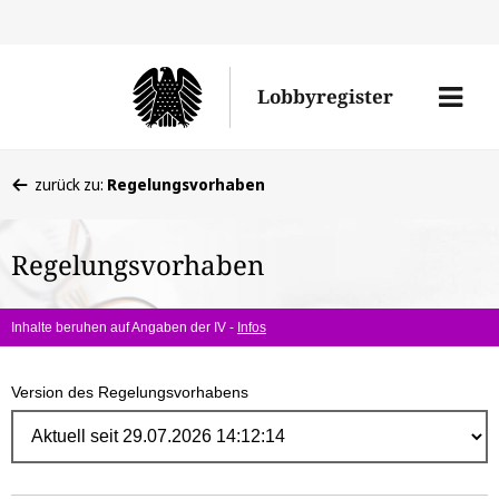
Direk
zum
Men
Lobbyregister
Inhal
öffne
Sie
zurück zu:
Regelungsvorhaben
befinden
sich
Regelungsvorhaben
hier:
Inhalte beruhen auf Angaben der IV -
Infos
Version des Regelungsvorhabens