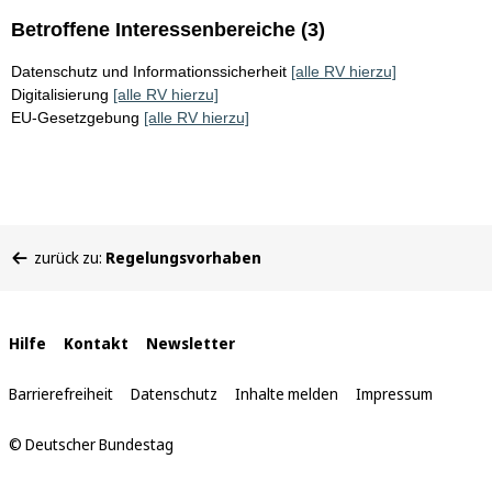
Betroffene Interessenbereiche (3)
Datenschutz und Informationssicherheit
[alle RV hierzu]
Digitalisierung
[alle RV hierzu]
EU-Gesetzgebung
[alle RV hierzu]
Sie
zurück zu:
Regelungsvorhaben
befinden
sich
hier:
Interne
Hilfe
Kontakt
Newsletter
Links
Barrierefreiheit
Datenschutz
Inhalte melden
Impressum
© Deutscher Bundestag