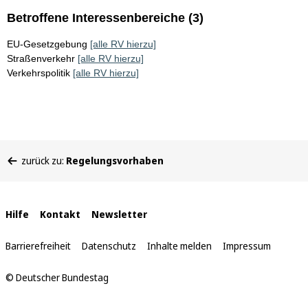
Betroffene Interessenbereiche (3)
EU-Gesetzgebung
[alle RV hierzu]
Straßenverkehr
[alle RV hierzu]
Verkehrspolitik
[alle RV hierzu]
Sie
zurück zu:
Regelungsvorhaben
befinden
sich
hier:
Interne
Hilfe
Kontakt
Newsletter
Links
Barrierefreiheit
Datenschutz
Inhalte melden
Impressum
© Deutscher Bundestag