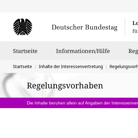
L
fü
Hauptnavigation
Startseite
Informationen/Hilfe
Reg
Sie
Startseite
Inhalte der Interessenvertretung
Regelungsvor
befinden
Regelungsvorhaben
sich
hier:
Die Inhalte beruhen allein auf Angaben der Interessenver