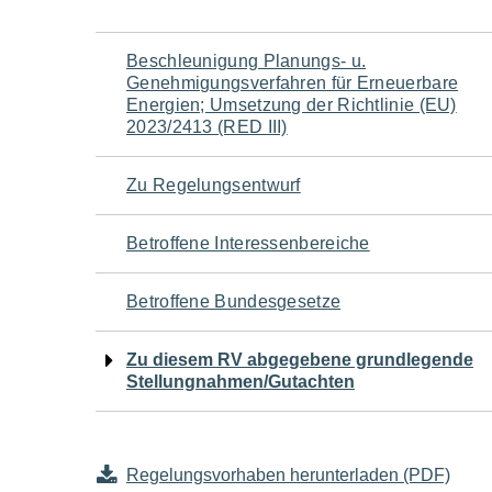
Navigation
Beschleunigung Planungs- u.
Genehmigungsverfahren für Erneuerbare
für
Energien; Umsetzung der Richtlinie (EU)
2023/2413 (RED III)
den
Zu Regelungsentwurf
Seiteninhalt
Betroffene Interessenbereiche
Betroffene Bundesgesetze
Zu diesem RV abgegebene grundlegende
Stellungnahmen/Gutachten
Regelungsvorhaben herunterladen (PDF)