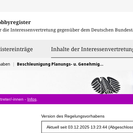
obbyregister
r die Interessenvertretung gegenüber dem
Deutschen Bundest
istereinträge
Inhalte der Interessenvertretun
haben
Beschleunigung Planungs- u. Genehmigungsverfahren für Erneuerbare Energien; Umsetzung der Richtlinie (EU) 2023/2413 (RED III)
treter/-innen -
Infos
.
Version des Regelungsvorhabens