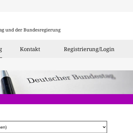
Direkt
zum
ag und der Bundesregierung
Inhalt
ausgewählt
g
Kontakt
Registrierung/Login