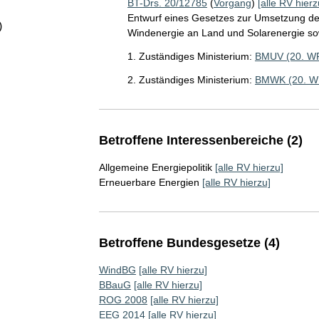
BT-Drs. 20/12785
(
Vorgang
)
[alle RV hierz
Entwurf eines Gesetzes zur Umsetzung der
)
Windenergie an Land und Solarenergie so
1. Zuständiges Ministerium:
BMUV (20. W
2. Zuständiges Ministerium:
BMWK (20. W
Betroffene Interessenbereiche (2)
Allgemeine Energiepolitik
[alle RV hierzu]
Erneuerbare Energien
[alle RV hierzu]
Betroffene Bundesgesetze (4)
WindBG
[alle RV hierzu]
BBauG
[alle RV hierzu]
ROG 2008
[alle RV hierzu]
EEG 2014
[alle RV hierzu]