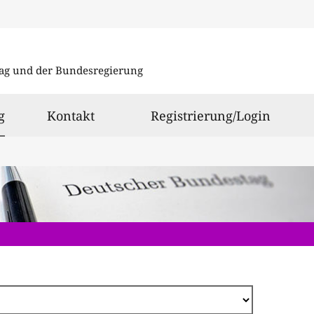
Direkt
zum
ag und der Bundesregierung
Inhalt
ausgewählt
g
Kontakt
Registrierung/Login