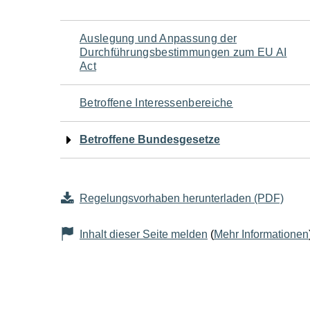
Navigation
Auslegung und Anpassung der
Durchführungsbestimmungen zum EU AI
für
Act
den
Betroffene Interessenbereiche
Seiteninhalt
Betroffene Bundesgesetze
Regelungsvorhaben herunterladen (PDF)
Inhalt dieser Seite melden
(
Mehr Informationen