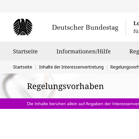
L
fü
Hauptnavigation
Startseite
Informationen/Hilfe
Reg
Sie
Startseite
Inhalte der Interessenvertretung
Regelungsvor
befinden
Regelungsvorhaben
sich
hier:
Die Inhalte beruhen allein auf Angaben der Interessenver