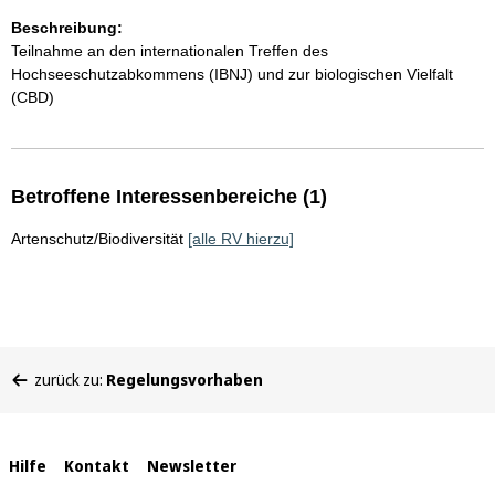
Beschreibung:
Teilnahme an den internationalen Treffen des
Hochseeschutzabkommens (IBNJ) und zur biologischen Vielfalt
(CBD)
Betroffene Interessenbereiche (1)
Artenschutz/Biodiversität
[alle RV hierzu]
Sie
zurück zu:
Regelungsvorhaben
befinden
sich
hier:
Interne
Hilfe
Kontakt
Newsletter