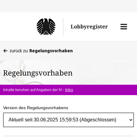
Direk
zum
Men
Lobbyregister
Inhal
öffne
Sie
zurück zu:
Regelungsvorhaben
befinden
sich
Regelungsvorhaben
hier:
Inhalte beruhen auf Angaben der IV -
Infos
Version des Regelungsvorhabens