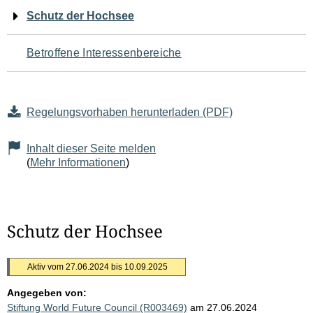
Navigation
Schutz der Hochsee
für
Betroffene Interessenbereiche
den
Seiteninhalt
Regelungsvorhaben herunterladen (PDF)
Inhalt dieser Seite melden
(
Mehr Informationen
)
Schutz der Hochsee
Aktiv vom 27.06.2024 bis 10.09.2025
Angegeben von:
Stiftung World Future Council (R003469)
am 27.06.2024