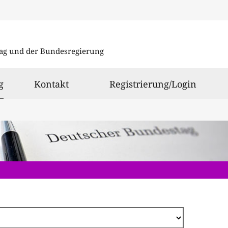
Direkt
zum
ag und der Bundesregierung
Inhalt
ausgewählt
g
Kontakt
Registrierung/Login