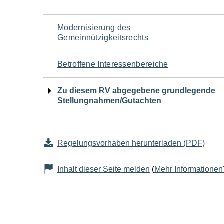
Navigation
Modernisierung des
Gemeinnützigkeitsrechts
für
Betroffene Interessenbereiche
den
Zu diesem RV abgegebene grundlegende
Seiteninhalt
Stellungnahmen/Gutachten
Regelungsvorhaben herunterladen (PDF)
Inhalt dieser Seite melden
(
Mehr Informationen