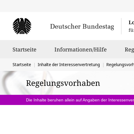
L
fü
Hauptnavigation
Startseite
Informationen/Hilfe
Reg
Sie
Startseite
Inhalte der Interessenvertretung
Regelungsvor
befinden
Regelungsvorhaben
sich
hier:
Die Inhalte beruhen allein auf Angaben der Interessenver