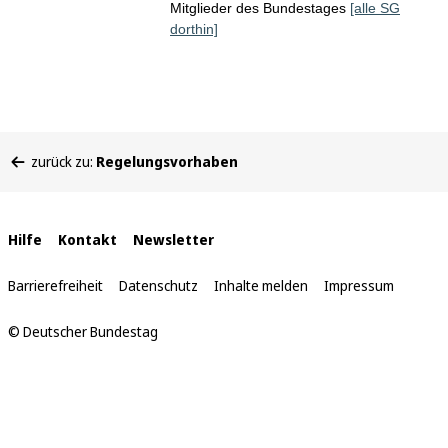
Mitglieder des Bundestages
[alle SG
dorthin]
Sie
zurück zu:
Regelungsvorhaben
befinden
sich
hier:
Interne
Hilfe
Kontakt
Newsletter
Links
Barrierefreiheit
Datenschutz
Inhalte melden
Impressum
© Deutscher Bundestag