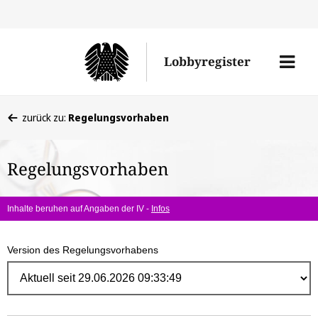
Direk
zum
Men
Lobbyregister
Inhal
öffne
Sie
zurück zu:
Regelungsvorhaben
befinden
sich
Regelungsvorhaben
hier:
Inhalte beruhen auf Angaben der IV -
Infos
Version des Regelungsvorhabens