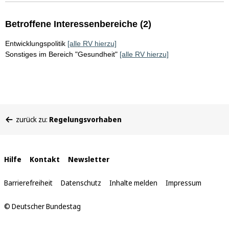
Betroffene Interessenbereiche (2)
Entwicklungspolitik
[alle RV hierzu]
Sonstiges im Bereich "Gesundheit"
[alle RV hierzu]
Sie
zurück zu:
Regelungsvorhaben
befinden
sich
hier:
Interne
Hilfe
Kontakt
Newsletter
Links
Barrierefreiheit
Datenschutz
Inhalte melden
Impressum
© Deutscher Bundestag