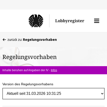
Direk
zum
Men
Lobbyregister
Inhal
öffne
Sie
zurück zu:
Regelungsvorhaben
befinden
sich
Regelungsvorhaben
hier:
Inhalte beruhen auf Angaben der IV -
Infos
Version des Regelungsvorhabens