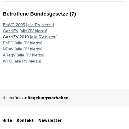
Betroffene Bundesgesetze (7)
EnWG 2005
[alle RV hierzu]
GasNEV
[alle RV hierzu]
GasNZV 2010
[alle RV hierzu]
EnFG
[alle RV hierzu]
NDAV
[alle RV hierzu]
ARegV
[alle RV hierzu]
WPG
[alle RV hierzu]
Sie
zurück zu:
Regelungsvorhaben
befinden
sich
hier:
Interne
Hilfe
Kontakt
Newsletter