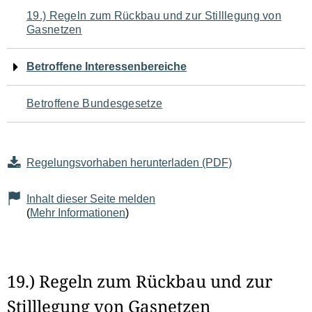
Navigation
19.) Regeln zum Rückbau und zur Stilllegung von
Gasnetzen
für
den
Betroffene Interessenbereiche
Seiteninhalt
Betroffene Bundesgesetze
Regelungsvorhaben herunterladen (PDF)
Inhalt dieser Seite melden
(
Mehr Informationen
)
19.) Regeln zum Rückbau und zur
Stilllegung von Gasnetzen