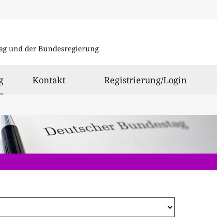
Direkt
zum
ag und der Bundesregierung
Inhalt
ausgewählt
g
Kontakt
Registrierung/Login