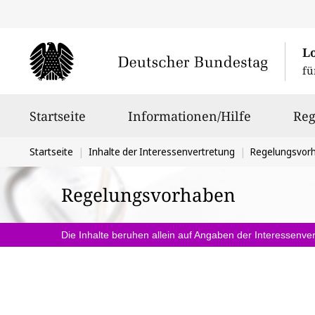
L
fü
Hauptnavigation
Startseite
Informationen/Hilfe
Reg
Sie
Startseite
Inhalte der Interessenvertretung
Regelungsvor
befinden
Regelungsvorhaben
sich
hier:
Die Inhalte beruhen allein auf Angaben der Interessenver