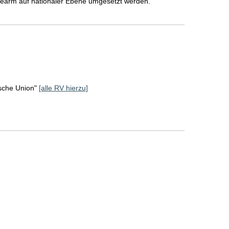
iearm auf nationaler Ebene umgesetzt werden.
sche Union"
[alle RV hierzu]
]