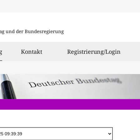
Direkt
zum
ag und der Bundesregierung
Inhalt
ausgewählt
g
Kontakt
Registrierung/Login