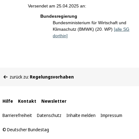
Versendet am 25.04.2025 an:
Bundesregierung
Bundesministerium für Wirtschaft und
Klimaschutz (BMWK) (20. WP)
[alle SG
dorthin]
Sie
zurück zu:
Regelungsvorhaben
befinden
sich
hier:
Interne
Hilfe
Kontakt
Newsletter
Links
Barrierefreiheit
Datenschutz
Inhalte melden
Impressum
© Deutscher Bundestag