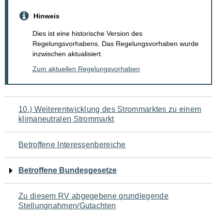
Hinweis
Dies ist eine historische Version des
Regelungsvorhabens. Das Regelungsvorhaben wurde
inzwischen aktualisiert.
Zum aktuellen Regelungsvorhaben
Navigation
10.) Weiterentwicklung des Strommarktes zu einem
klimaneutralen Strommarkt
für
den
Betroffene Interessenbereiche
Seiteninhalt
Betroffene Bundesgesetze
Zu diesem RV abgegebene grundlegende
Stellungnahmen/Gutachten