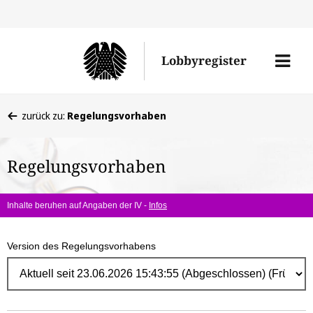
Direk
zum
Men
Lobbyregister
Inhal
öffne
Sie
zurück zu:
Regelungsvorhaben
befinden
sich
Regelungsvorhaben
hier:
Inhalte beruhen auf Angaben der IV -
Infos
Version des Regelungsvorhabens