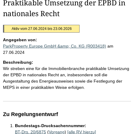
Praktikable Umsetzung der EPBD in
nationales Recht
Aktiv vom 27.06.2024 bis 23.06.2026
Angegeben von:
ParkProperty Europe GmbH &amp; Co. KG (R003418)
am
27.06.2024
Beschreibung:
Wir streben eine für die Immobilienbranche praktikable Umsetzung
der EPBD in nationales Recht an, insbesondere soll die
Ausgestaltung des Energieausweises sowie die Festlegung der
MEPS in einer praktikablen Weise erfolgen.
Zu Regelungsentwurf
Bundestags-Drucksachennummer:
BT-Drs. 20/6875
(
Vorgang
)
[alle RV hierzu]