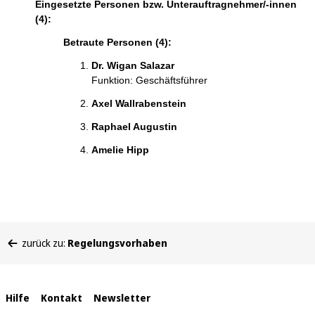
Eingesetzte Personen bzw. Unterauftragnehmer/-innen
(4):
Betraute Personen (4):
Dr. Wigan Salazar
Funktion: Geschäftsführer
Axel Wallrabenstein
Raphael Augustin
Amelie Hipp
Sie
zurück zu:
Regelungsvorhaben
befinden
sich
hier:
Interne
Hilfe
Kontakt
Newsletter