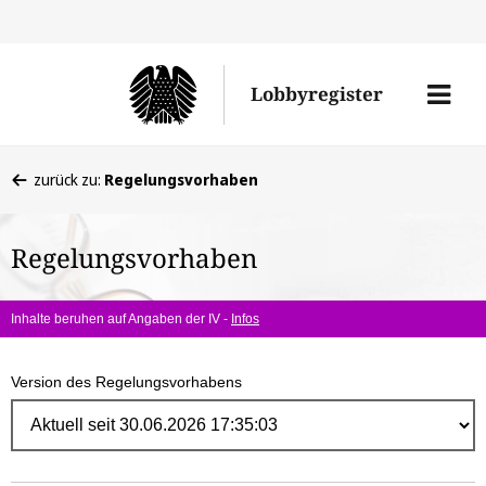
Direk
zum
Men
Lobbyregister
Inhal
öffne
Sie
zurück zu:
Regelungsvorhaben
befinden
sich
Regelungsvorhaben
hier:
Inhalte beruhen auf Angaben der IV -
Infos
Version des Regelungsvorhabens