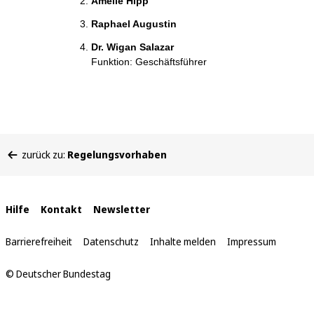
Amelie Hipp
Raphael Augustin
Dr. Wigan Salazar
Funktion: Geschäftsführer
Sie
zurück zu:
Regelungsvorhaben
befinden
sich
hier:
Interne
Hilfe
Kontakt
Newsletter
Links
Barrierefreiheit
Datenschutz
Inhalte melden
Impressum
© Deutscher Bundestag