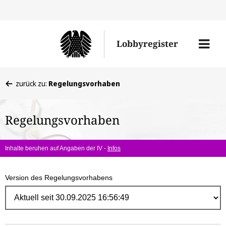
Direk
zum
Men
Lobbyregister
Inhal
öffne
Sie
zurück zu:
Regelungsvorhaben
befinden
sich
Regelungsvorhaben
hier:
Inhalte beruhen auf Angaben der IV -
Infos
Version des Regelungsvorhabens