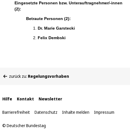
Eingesetzte Personen bzw. Unterauftragnehmer/-innen
(2):
Betraute Personen (2):
Dr. Marie Garstecki
Felix Dembski
Sie
zurück zu:
Regelungsvorhaben
befinden
sich
hier:
Interne
Hilfe
Kontakt
Newsletter
Links
Barrierefreiheit
Datenschutz
Inhalte melden
Impressum
© Deutscher Bundestag