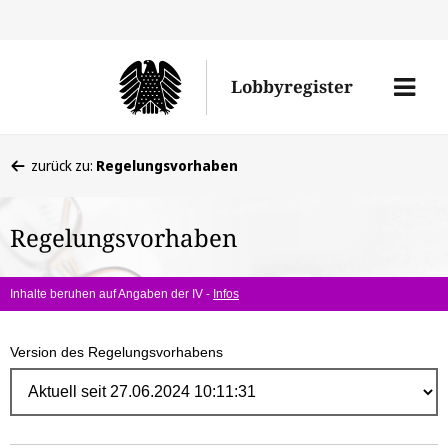
Direk
zum
Men
Lobbyregister
Inhal
öffne
Sie
zurück zu:
Regelungsvorhaben
befinden
sich
Regelungsvorhaben
hier:
Inhalte beruhen auf Angaben der IV -
Infos
Version des Regelungsvorhabens