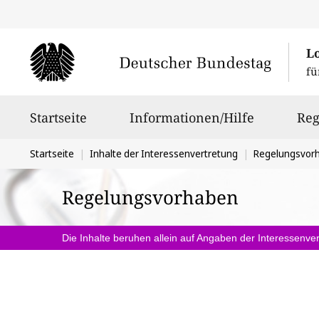
L
fü
Hauptnavigation
Startseite
Informationen/Hilfe
Reg
Sie
Startseite
Inhalte der Interessenvertretung
Regelungsvor
befinden
Regelungsvorhaben
sich
hier:
Die Inhalte beruhen allein auf Angaben der Interessenver