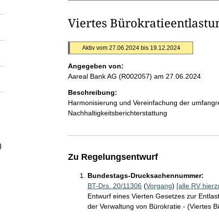
Viertes Bürokratieentlastu
Aktiv vom 27.06.2024 bis 19.12.2024
Angegeben von:
Aareal Bank AG (R002057)
am 27.06.2024
Beschreibung:
Harmonisierung und Vereinfachung der umfangre
Nachhaltigkeitsberichterstattung
)
Zu Regelungsentwurf
Bundestags-Drucksachennummer:
BT-Drs. 20/11306
(
Vorgang
)
[alle RV hierz
Entwurf eines Vierten Gesetzes zur Entlas
der Verwaltung von Bürokratie - (Viertes 