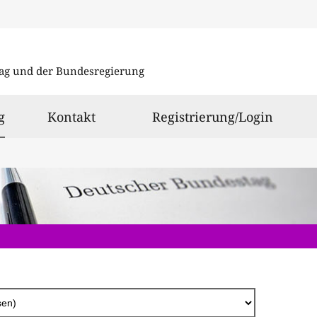
Direkt
zum
ag und der Bundesregierung
Inhalt
ausgewählt
g
Kontakt
Registrierung/Login