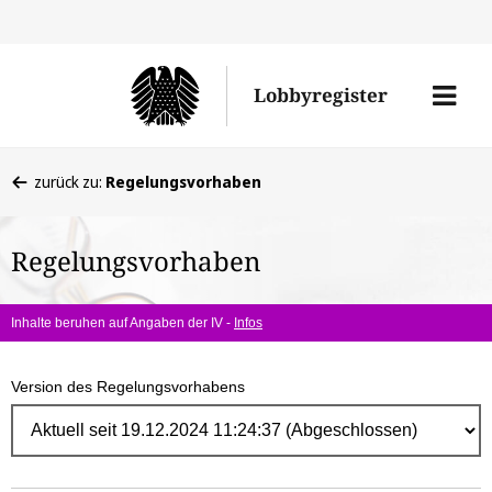
Direk
zum
Men
Lobbyregister
Inhal
öffne
Sie
zurück zu:
Regelungsvorhaben
befinden
sich
Regelungsvorhaben
hier:
Inhalte beruhen auf Angaben der IV -
Infos
Version des Regelungsvorhabens