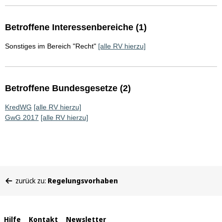
Betroffene Interessenbereiche (1)
Sonstiges im Bereich "Recht"
[alle RV hierzu]
Betroffene Bundesgesetze (2)
KredWG
[alle RV hierzu]
GwG 2017
[alle RV hierzu]
Sie
zurück zu:
Regelungsvorhaben
befinden
sich
hier:
Interne
Hilfe
Kontakt
Newsletter