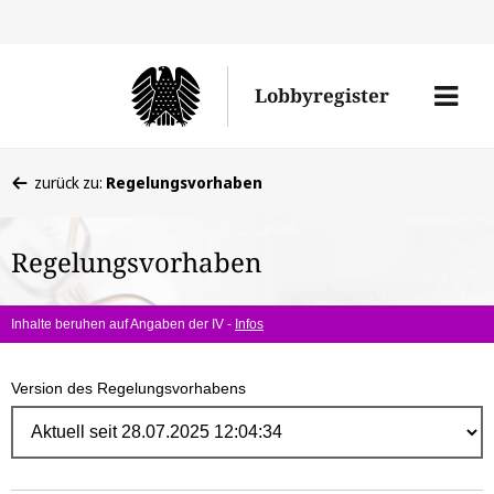
Direk
zum
Men
Lobbyregister
Inhal
öffne
Sie
zurück zu:
Regelungsvorhaben
befinden
sich
Regelungsvorhaben
hier:
Inhalte beruhen auf Angaben der IV -
Infos
Version des Regelungsvorhabens