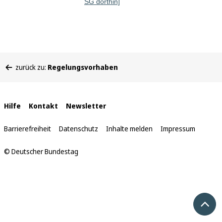
SG dorthin]
Sie
zurück zu:
Regelungsvorhaben
befinden
sich
hier:
Interne
Hilfe
Kontakt
Newsletter
Links
Barrierefreiheit
Datenschutz
Inhalte melden
Impressum
© Deutscher Bundestag
Nach