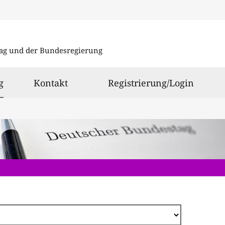
Direkt
zum
ag und der Bundesregierung
Inhalt
ausgewählt
g
Kontakt
Registrierung/Login