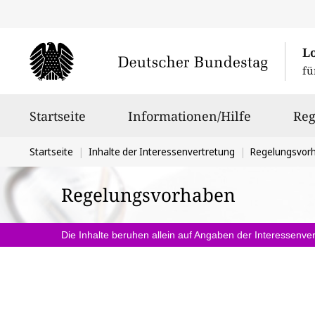
L
fü
Hauptnavigation
Startseite
Informationen/Hilfe
Reg
Sie
Startseite
Inhalte der Interessenvertretung
Regelungsvor
befinden
Regelungsvorhaben
sich
hier:
Die Inhalte beruhen allein auf Angaben der Interessenver