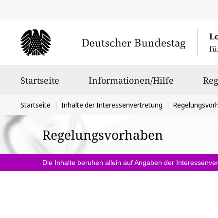
L
fü
Hauptnavigation
Startseite
Informationen/Hilfe
Reg
Sie
Startseite
Inhalte der Interessenvertretung
Regelungsvor
befinden
Regelungsvorhaben
sich
hier:
Die Inhalte beruhen allein auf Angaben der Interessenver