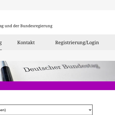
Direkt
zum
ag und der Bundesregierung
Inhalt
ausgewählt
g
Kontakt
Registrierung/Login