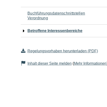
Navigation
Buchführungsdatenschnittstellen
Verordnung
für
Betroffene Interessenbereiche
den
Seiteninhalt
Regelungsvorhaben herunterladen (PDF)
Inhalt dieser Seite melden
(
Mehr Informationen