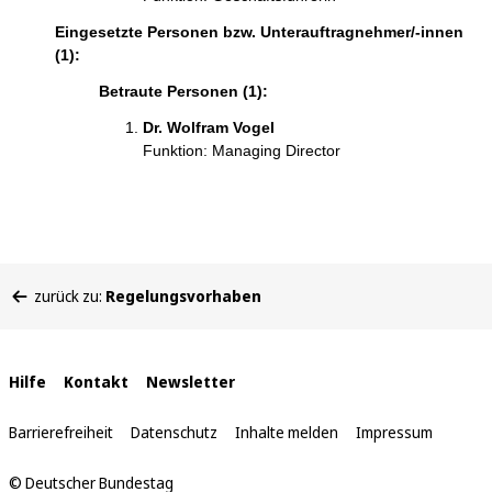
Eingesetzte Personen bzw. Unterauftragnehmer/-innen
(1):
Betraute Personen (1):
Dr. Wolfram Vogel
Funktion: Managing Director
Sie
zurück zu:
Regelungsvorhaben
befinden
sich
hier:
Interne
Hilfe
Kontakt
Newsletter
Links
Barrierefreiheit
Datenschutz
Inhalte melden
Impressum
© Deutscher Bundestag