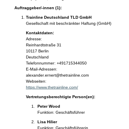
Auftraggeber/-innen (1):
Trainline Deutschland TLD GmbH
Gesellschaft mit beschränkter Haftung (GmbH)
Kontaktdaten:
Adresse:
Reinhardtstraße
31
10117
Berlin
Deutschland
Kontaktinformationen:
Telefonnummer: +491715344050
E-Mail-Adressen:
alexander.ernert@thetrainline.com
Webseiten:
https://www.thetrainline.com/
Vertretungsberechtigte Person(en):
Peter Wood
Funktion: Geschäftsführer
Lisa Hilier
Funktion: Geschäftsführerin