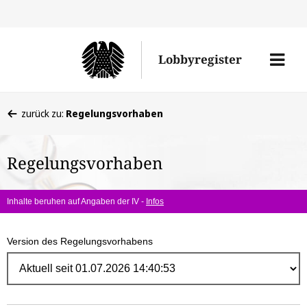
Direk
zum
Men
Lobbyregister
Inhal
öffne
Sie
zurück zu:
Regelungsvorhaben
befinden
sich
Regelungsvorhaben
hier:
Inhalte beruhen auf Angaben der IV -
Infos
Version des Regelungsvorhabens