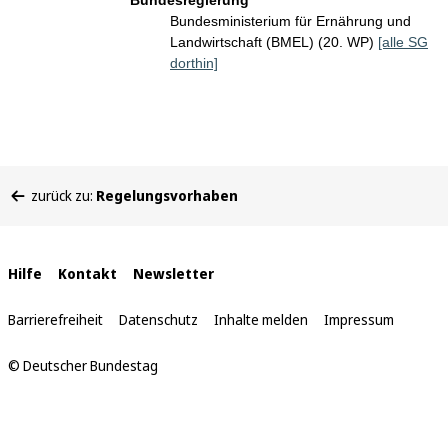
Bundesregierung
Bundesministerium für Ernährung und
Landwirtschaft (BMEL) (20. WP)
[alle SG
dorthin]
Sie
zurück zu:
Regelungsvorhaben
befinden
sich
hier:
Interne
Hilfe
Kontakt
Newsletter
Links
Barrierefreiheit
Datenschutz
Inhalte melden
Impressum
© Deutscher Bundestag