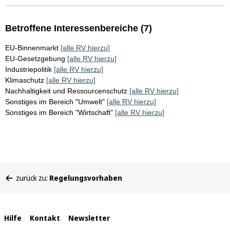
Betroffene Interessenbereiche (7)
EU-Binnenmarkt
[alle RV hierzu]
EU-Gesetzgebung
[alle RV hierzu]
Industriepolitik
[alle RV hierzu]
Klimaschutz
[alle RV hierzu]
Nachhaltigkeit und Ressourcenschutz
[alle RV hierzu]
Sonstiges im Bereich "Umwelt"
[alle RV hierzu]
Sonstiges im Bereich "Wirtschaft"
[alle RV hierzu]
Sie
zurück zu:
Regelungsvorhaben
befinden
sich
hier:
Interne
Hilfe
Kontakt
Newsletter