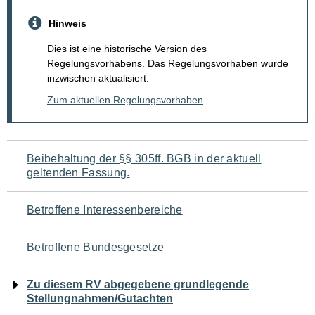
Hinweis
Dies ist eine historische Version des
Regelungsvorhabens. Das Regelungsvorhaben wurde
inzwischen aktualisiert.
Zum aktuellen Regelungsvorhaben
Navigation
Beibehaltung der §§ 305ff. BGB in der aktuell
geltenden Fassung.
für
den
Betroffene Interessenbereiche
Seiteninhalt
Betroffene Bundesgesetze
Zu diesem RV abgegebene grundlegende
Stellungnahmen/Gutachten