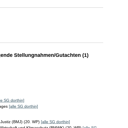
ende Stellungnahmen/Gutachten (1)
lle SG dorthin]
tages
[alle SG dorthin]
 Justiz (BMJ) (20. WP)
[alle SG dorthin]
 Wirtschaft und Klimaschutz (BMWK) (20. WP)
[alle SG