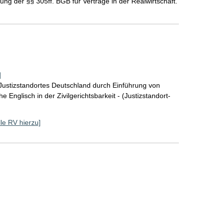
g der §§ 305ff. BGB für Verträge in der Realwirtschaft.
]
Justizstandortes Deutschland durch Einführung von
Englisch in der Zivilgerichtsbarkeit - (Justizstandort-
lle RV hierzu]