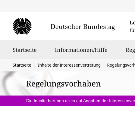
L
fü
Hauptnavigation
Startseite
Informationen/Hilfe
Reg
Sie
Startseite
Inhalte der Interessenvertretung
Regelungsvor
befinden
Regelungsvorhaben
sich
hier:
Die Inhalte beruhen allein auf Angaben der Interessenver