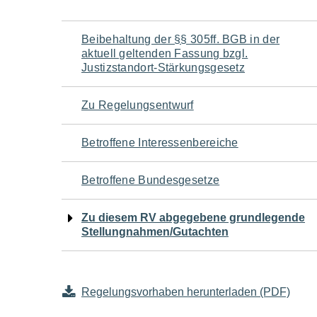
Navigation
Beibehaltung der §§ 305ff. BGB in der
aktuell geltenden Fassung bzgl.
für
Justizstandort-Stärkungsgesetz
den
Zu Regelungsentwurf
Seiteninhalt
Betroffene Interessenbereiche
Betroffene Bundesgesetze
Zu diesem RV abgegebene grundlegende
Stellungnahmen/Gutachten
Regelungsvorhaben herunterladen (PDF)