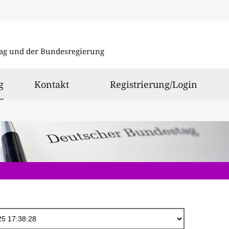
Direkt
zum
ag und der Bundesregierung
Inhalt
ausgewählt
g
Kontakt
Registrierung/Login