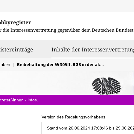
obbyregister
r die Interessenvertretung gegenüber dem
Deutschen Bundest
istereinträge
Inhalte der Interessenvertretun
haben
Beibehaltung der §§ 305ff. BGB in der aktuell geltenden Fassung bzgl. Justizstandort-Stärkungsgesetz
treter/-innen -
Infos
.
Version des Regelungsvorhabens