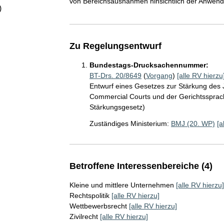
von Bereichsausnahmen hinsichtlich der Anwendun
)
Zu Regelungsentwurf
Bundestags-Drucksachennummer:
BT-Drs. 20/8649
(
Vorgang
)
[alle RV hierzu
Entwurf eines Gesetzes zur Stärkung des 
Commercial Courts und der Gerichtssprache 
Stärkungsgesetz)
Zuständiges Ministerium:
BMJ (20. WP)
[a
Betroffene Interessenbereiche (4)
Kleine und mittlere Unternehmen
[alle RV hierzu]
Rechtspolitik
[alle RV hierzu]
Wettbewerbsrecht
[alle RV hierzu]
Zivilrecht
[alle RV hierzu]