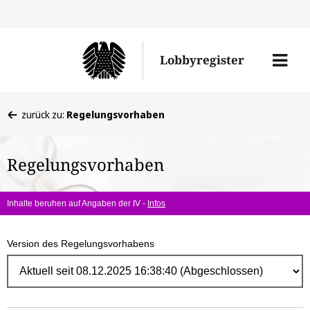
Direk
zum
Men
Lobbyregister
Inhal
öffne
Sie
zurück zu:
Regelungsvorhaben
befinden
sich
Regelungsvorhaben
hier:
Inhalte beruhen auf Angaben der IV -
Infos
Version des Regelungsvorhabens