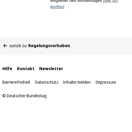
Mitglieder des Bundestages
[alle SG
dorthin]
Sie
zurück zu:
Regelungsvorhaben
befinden
sich
hier:
Interne
Hilfe
Kontakt
Newsletter
Links
Barrierefreiheit
Datenschutz
Inhalte melden
Impressum
© Deutscher Bundestag