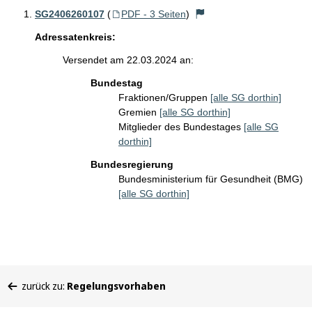
SG2406260107
(
PDF - 3 Seiten
)
Adressatenkreis:
Versendet am 22.03.2024 an:
Bundestag
Fraktionen/Gruppen
[alle SG dorthin]
Gremien
[alle SG dorthin]
Mitglieder des Bundestages
[alle SG
dorthin]
Bundesregierung
Bundesministerium für Gesundheit (BMG)
[alle SG dorthin]
Sie
zurück zu:
Regelungsvorhaben
befinden
sich