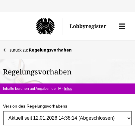
Direk
zum
Men
Lobbyregister
Inhal
öffne
Sie
zurück zu:
Regelungsvorhaben
befinden
sich
Regelungsvorhaben
hier:
Inhalte beruhen auf Angaben der IV -
Infos
Version des Regelungsvorhabens